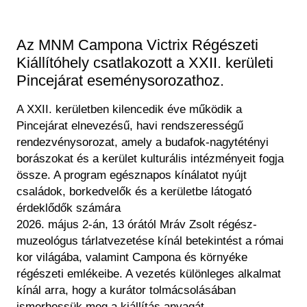
Historical Photo Department
Coins Collection
Az MNM Campona Victrix Régészeti
Central Archive
Kiállítóhely csatlakozott a XXII. kerületi
Pincejárat eseménysorozathoz.
A XXII. kerületben kilencedik éve működik a
Pincejárat elnevezésű, havi rendszerességű
rendezvénysorozat, amely a budafok-nagytétényi
borászokat és a kerület kulturális intézményeit fogja
össze. A program egésznapos kínálatot nyújt
családok, borkedvelők és a kerületbe látogató
érdeklődők számára
2026. május 2-án, 13 órától Mráv Zsolt régész-
muzeológus tárlatvezetése kínál betekintést a római
kor világába, valamint Campona és környéke
régészeti emlékeibe. A vezetés különleges alkalmat
kínál arra, hogy a kurátor tolmácsolásában
ismerhessük meg a kiállítás anyagát.