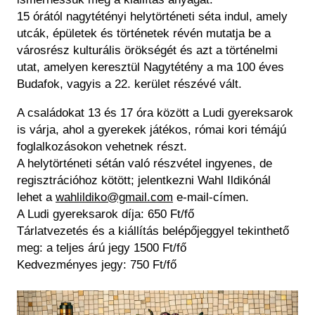
15 órától nagytétényi helytörténeti séta indul, amely
utcák, épületek és történetek révén mutatja be a
városrész kulturális örökségét és azt a történelmi
utat, amelyen keresztül Nagytétény a ma 100 éves
Budafok, vagyis a 22. kerület részévé vált.
A családokat 13 és 17 óra között a Ludi gyereksarok
is várja, ahol a gyerekek játékos, római kori témájú
foglalkozásokon vehetnek részt.
A helytörténeti sétán való részvétel ingyenes, de
regisztrációhoz kötött; jelentkezni Wahl Ildikónál
lehet a
wahlildiko@gmail.com
e-mail-címen.
A Ludi gyereksarok díja: 650 Ft/fő
Tárlatvezetés és a kiállítás belépőjeggyel tekinthető
meg: a teljes árú jegy 1500 Ft/fő
Kedvezményes jegy: 750 Ft/fő
Image