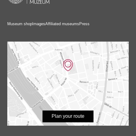
Museum shop
Images
Affiliated museums
Press
Plan your route