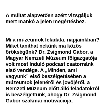
Historical Photo Department
Coins Collection
A múltat alapvetően azért vizsgáljuk
Central Archive
mert mankó a jelen megértéshez.
Mi a múzeumok feladata, napjainkban?
Miket taníthat nekünk ma közös
örökségünk? Dr. Zsigmond Gábor, a
Magyar Nemzeti Múzeum főigazgatója
volt most induló podcast csatornánk
első vendége. A „Minden, ami
vagyunk” első beszélgetésében a
múzeumok jelenéről és jövőjéről, a
Nemzeti Múzeum előtt álló feladatokról
is beszélgettünk, ahogy Dr. Zsigmond
Gábor szakmai motivációja,