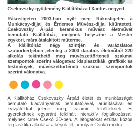
Csekovszky-gyűjtemény Kiállítóháza I Xantus-negyed
Rákosligeten 2003-ban nyílt meg Rákosligeten a
Munkácsy-díjjal és Érdemes Művész-díjjal kitüntetett,
Csekovszky Árpád keramikus művész életművét
bemutató Kiállítóház, melynek helyszíne a Mester
egykori, mára átalakított műterme.
A kiállítóház négy szintjén és varázslatos
szoborkertjében jelenleg a 2000 darabos életműből 220
alkotás tekinthető meg művészettörténeti szakmai
szempontok szerint válogatva: kisplasztikák, grafikák és
festmények, művészettörténeti szakmai szempontok
szerint válogatva.
A Kiállítóház Csekovszky Árpád életét és munkásságát
bemutató kiadványainak bemutatójával, árusításával és
kvízjátékkal jelenik meg, valamint felnőtteknek és
gyerekeknek egyaránt felkínált interaktív foglalkozással,
melynek címe Csekó 3D-ben. A látogatókat ezúttal közös
térplasztika alkotására kérjük fel, amolyan Csokó módra.