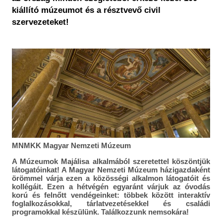
Historical Photo Department
kiállító múzeumot és a résztvevő civil
Coins Collection
szervezeteket!
Central Archive
MNMKK Magyar Nemzeti Múzeum
A Múzeumok Majálisa alkalmából szeretettel köszöntjük
látogatóinkat! A Magyar Nemzeti Múzeum házigazdaként
örömmel várja ezen a közösségi alkalmon látogatóit és
kollégáit. Ezen a hétvégén egyaránt várjuk az óvodás
korú és felnőtt vendégeinket: többek között interaktív
foglalkozásokkal, tárlatvezetésekkel és családi
programokkal készülünk. Találkozzunk nemsokára!