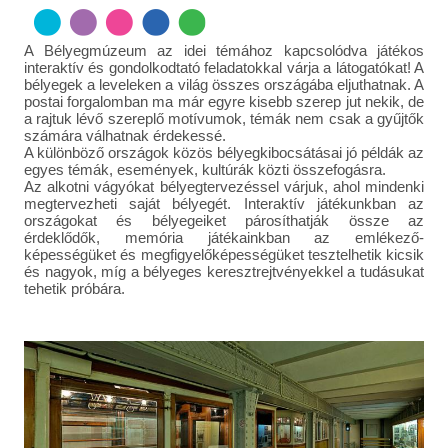
A Bélyegmúzeum az idei témához kapcsolódva játékos
interaktív és gondolkodtató feladatokkal várja a látogatókat! A
bélyegek a leveleken a világ összes országába eljuthatnak. A
postai forgalomban ma már egyre kisebb szerep jut nekik, de
a rajtuk lévő szereplő motívumok, témák nem csak a gyűjtők
számára válhatnak érdekessé.
A különböző országok közös bélyegkibocsátásai jó példák az
egyes témák, események, kultúrák közti összefogásra.
Az alkotni vágyókat bélyegtervezéssel várjuk, ahol mindenki
megtervezheti saját bélyegét. Interaktív játékunkban az
országokat és bélyegeiket párosíthatják össze az
érdeklődők, memória játékainkban az emlékező-
képességüket és megfigyelőképességüket tesztelhetik kicsik
és nagyok, míg a bélyeges keresztrejtvényekkel a tudásukat
tehetik próbára.