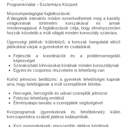
Programkínálat – Eszterháza Központ
Múzeumpedagógiai foglalkozások:
A látogatók interaktív módon ismerkedhetnek meg a kastély
virágkorának történelmi korszakával és annak
mindennapjaival. A foglalkozások célja, hogy élményszerűen
hozzák közelebb a múlt világát minden korosztály számára.
Ügyességi játékok: különböző, a korszak hangulatát idéző
játékokkal várjuk a gyerekeket és családokat.
Fejlesztik a koordinációt és a problémamegoldó
képességet
Szórakoztató kihívásokat kínálnak minden korosztálynak
Egyéni és csoportos részvételre is lehetőség van
Korhű jelmezes beöltözés: a gyerekek lehetőséget kapnak
arra, hogy belebújjanak a múlt szereplőinek bőrébe.
Hercegek, hercegnők és udvari szereplők jelmezei
Fotózási lehetőség emlékül
Élményalapú tanulás a szerepjáték segítségével
Kvízprogramok (gyerekeknek és felnőtteknek): külön
korcsoportokra szabott játékos tudáspróbák.
Kvíz gyermekeknek: egyszerűbb, játékos kérdések