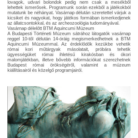
lovagok, udvari bolondok pedig nem csak a mesékből
lehettek ismerősek. Programunk során ezekből a játékokból
mutatunk be néhányat. Vasárnap délután szeretettel várjuk a
kicsiket és nagyokat, hogy játékos formában ismerkedjenek
az állatcsontokkal, és az archeozoológia tudományával.
Vasárnap délelőtt BTM Aquincumi Múzeum
A Budapesti Történeti Múzeum sátrához látogatók vasárnap
reggel 10-től délután 14-óráig megismerkedhetnek a BTM
Aquincumi Múzeummal. Az érdeklődők kezükbe vehetik
római kori műtárgyak másolatait, próbára tehetik
ügyességüket római ihletésű kirakósban és ókori
malomjátékban, illetve bővebb információkat szerezhetnek
Budapest római örökségéről, valamint a múzeum
kiállításairól és közelgő programjairól.