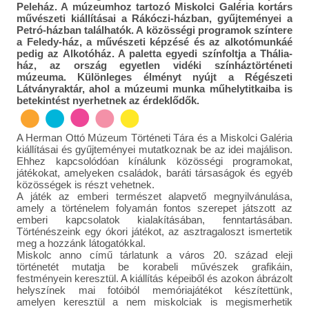
Peleház. A múzeumhoz tartozó Miskolci Galéria kortárs
művészeti kiállításai a Rákóczi-házban, gyűjteményei a
Petró-házban találhatók. A közösségi programok színtere
a Feledy-ház, a művészeti képzésé és az alkotómunkáé
pedig az Alkotóház. A paletta egyedi színfoltja a Thália-
ház, az ország egyetlen vidéki színháztörténeti
múzeuma. Különleges élményt nyújt a Régészeti
Látványraktár, ahol a múzeumi munka műhelytitkaiba is
betekintést nyerhetnek az érdeklődők.
A Herman Ottó Múzeum Történeti Tára és a Miskolci Galéria
kiállításai és gyűjteményei mutatkoznak be az idei majálison.
Ehhez kapcsolódóan kínálunk közösségi programokat,
játékokat, amelyeken családok, baráti társaságok és egyéb
közösségek is részt vehetnek.
A játék az emberi természet alapvető megnyilvánulása,
amely a történelem folyamán fontos szerepet játszott az
emberi kapcsolatok kialakításában, fenntartásában.
Történészeink egy ókori játékot, az asztragaloszt ismertetik
meg a hozzánk látogatókkal.
Miskolc anno című tárlatunk a város 20. század eleji
történetét mutatja be korabeli művészek grafikáin,
festményein keresztül. A kiállítás képeiből és azokon ábrázolt
helyszínek mai fotóiból memóriajátékot készítettünk,
amelyen keresztül a nem miskolciak is megismerhetik