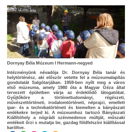
Dornyay Béla Múzeum I Hermann-negyed
Intézményünk névadója Dr. Dornyay Béla tanár és
helytörténész, aki először vetette fel a múzeumalapítás
gondolatát Salgótarjában. 1959-ben nyílt meg a város
első múzeuma, amely 1980 óta a Magyar Géza által
tervezett épületben várja az érdeklődő látogatókat.
Gyűjtőköre a történettudományi, régészeti,
művészettörténeti, irodalomtörténeti, néprajzi, emellett
ipar- és a technikatörténeti és kiemelten a bányászati
emlékekre terjed ki. A múzeumhoz tartozó Bányászati
Kiállítóhely a nógrádi szénmedence múltját, műszaki
emlékeit őrzi s mutatja be, gazdag földfelszíni kiállítással
karöltve.