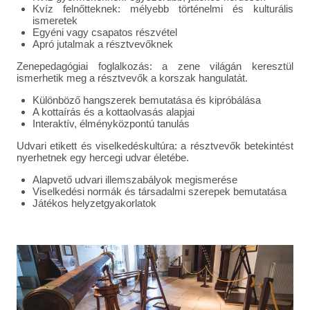
Kvíz felnőtteknek: mélyebb történelmi és kulturális
ismeretek
Egyéni vagy csapatos részvétel
Apró jutalmak a résztvevőknek
Zenepedagógiai foglalkozás: a zene világán keresztül
ismerhetik meg a résztvevők a korszak hangulatát.
Különböző hangszerek bemutatása és kipróbálása
A kottaírás és a kottaolvasás alapjai
Interaktív, élményközpontú tanulás
Udvari etikett és viselkedéskultúra: a résztvevők betekintést
nyerhetnek egy hercegi udvar életébe.
Alapvető udvari illemszabályok megismerése
Viselkedési normák és társadalmi szerepek bemutatása
Játékos helyzetgyakorlatok