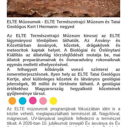
ELTE Múzeumok - ELTE Természetrajzi Múzeum és Tatai
Geológus Kert I Hermann- negyed
Az ELTE Természetrajzi Múzeum kincsei az ELTE
lágymányosi tömbjében láthatók. Az Ásvány- és
Kőzettárban ásványok, kőzetek, drágakövek és
meteoritok kaptak helyet. A Biológiai és Őslénytani
Kiállítás az állatvilág törzsfejlődését mutatja be, mai
állatok preparátumainak és ősmaradvány rokonaiknak
egymás melletti elhelyezésével.
A felhagyott kőbányák vonzó színterei az
ismeretterjesztésnek. Ilyen hely az ELTE Tatai Geológus
Kertje, ahol különleges kőzetek és látványos geológiai
jelenségek, 90 millió év története látható. A geológiai
értékekhez Magyarország hegyalkotó kőzeteinek
gyűjteménye társul.
Az ELTE múzeumok programjának fókuszában idén is a
kézbe vehető, megtapasztalható természet áll. Nagyítóval,
mágnessel, UV-lámpával segítünk felfedezni a természet
titkait. A 2026-ban 10. jubileumát ünneplő Év ásványa és Év