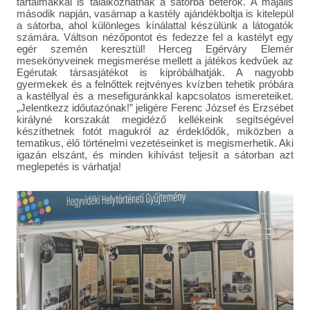
tartalmakkal is találkozhatnak a sátorba betérők. A majális
második napján, vasárnap a kastély ajándékboltja is kitelepül
a sátorba, ahol különleges kínálattal készülünk a látogatók
számára. Váltson nézőpontot és fedezze fel a kastélyt egy
egér szemén keresztül! Herceg Egérváry Elemér
mesekönyveinek megismerése mellett a játékos kedvűek az
Egérutak társasjátékot is kipróbálhatják. A nagyobb
gyermekek és a felnőttek rejtvényes kvízben tehetik próbára
a kastéllyal és a mesefiguránkkal kapcsolatos ismereteiket.
„Jelentkezz időutazónak!” jeligére Ferenc József és Erzsébet
királyné korszakát megidéző kellékeink segítségével
készíthetnek fotót magukról az érdeklődők, miközben a
tematikus, élő történelmi vezetéseinket is megismerhetik. Aki
igazán elszánt, és minden kihívást teljesít a sátorban azt
meglepetés is várhatja!