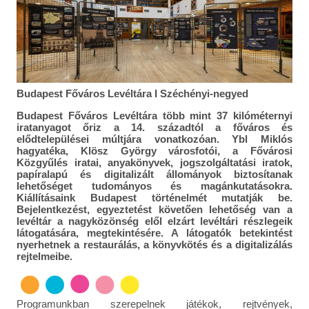
Budapest Főváros Levéltára I Széchényi-negyed
Budapest Főváros Levéltára több mint 37 kilóméternyi
iratanyagot őriz a 14. századtól a főváros és
elődtelepülései múltjára vonatkozóan. Ybl Miklós
hagyatéka, Klösz György városfotói, a Fővárosi
Közgyűlés iratai, anyakönyvek, jogszolgáltatási iratok,
papíralapú és digitalizált állományok biztosítanak
lehetőséget tudományos és magánkutatásokra.
Kiállításaink Budapest történelmét mutatják be.
Bejelentkezést, egyeztetést követően lehetőség van a
levéltár a nagyközönség elől elzárt levéltári részlegeik
látogatására, megtekintésére. A látogatók betekintést
nyerhetnek a restaurálás, a könyvkötés és a digitalizálás
rejtelmeibe.
Programunkban szerepelnek játékok, rejtvények,