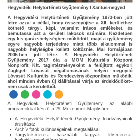
Hegyvidéki Helytörténeti Gyűjtemény I Xantus-negyed
A Hegyvidéki Helytörténeti Gyűjtemény 1973-ben jött
létre azzal a céllal, hogy összegyűjtse a XII. kerülethez
köthető tárgyi, képi, valamint írásos emlékeket, és
bemutassa azt a kerületi lakosok számára. Kezdetben
egy kis garázshelyiségben működött, majd a gyűjtemény
egyre nagyobb terjedelme miatt több alkalommal is
nagyobb helyiségbe kellett költöznie. Mai formájában
2005-ben jött létre. A Hegyvidéki Helytörténeti
Gyűjtemény 2017 óta a MOM Kulturális Központ
Nonprofit Kft. tagintézményeként a felújított egykori
Zugligeti Lóvasút végállomásának helyén megnyiló
Lóvasút Kulturális és Rendezvényközpontban működik,
ahol minden évben új kiállítással várja az érdeklődőket–
nem csak a kerületből.
A Hegyvidéki Helytörténeti Gyűjtemény az alábbi
programokkal készül a 29. Múzeumok Majálisára:
A Hegyvidéki Helytörténeti Gyűjtemény kiadványainak
árusítása;
Archív fotók különbségeinek megtalálása;
Tárgyfelismerés: használati tárgyak felismerése,
funkcióik meghatározása;