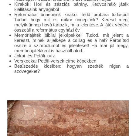
Kirakók: Hori és zászlós bárány. Kedvcsináló játék
kiállításaink anyagából
Református ünnepeink kirakó. Tedd próbára tudásod!
Tudod, hogy mit és mikor ünneplünk? Keresd meg,
melyik ünnep hová tartozik, mi a jelentése. A játék végére
összeáll a református egyházi év
Memóriajáték bibliai jelképekkel. Tudod, mit jelent a
kereszt, minek a jelképe a csillag és a hal? Párosítsd
össze a szimbólumot és jelentését! Ha már jól megy,
memóriajátékként is használhatod.
Jókai- és Petőfi-kvíz
Verskocka: Petőfi-versek címe képekben
Betűszedés kicsiben: hogyan szedték régen a
szövegeket?