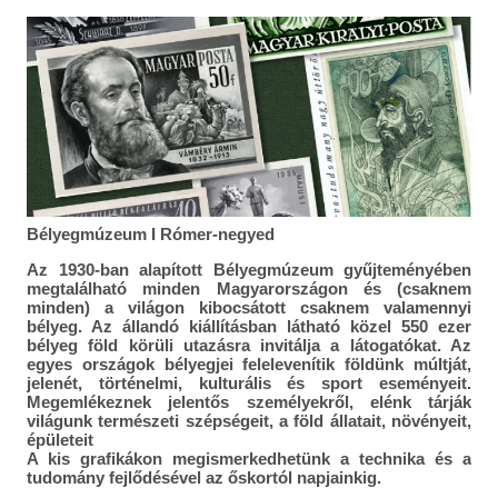
Bélyegmúzeum I Rómer-negyed
Az 1930-ban alapított Bélyegmúzeum gyűjteményében
megtalálható minden Magyarországon és (csaknem
minden) a világon kibocsátott csaknem valamennyi
bélyeg. Az állandó kiállításban látható közel 550 ezer
bélyeg föld körüli utazásra invitálja a látogatókat. Az
egyes országok bélyegjei felelevenítik földünk múltját,
jelenét, történelmi, kulturális és sport eseményeit.
Megemlékeznek jelentős személyekről, elénk tárják
világunk természeti szépségeit, a föld állatait, növényeit,
épületeit
A kis grafikákon megismerkedhetünk a technika és a
tudomány fejlődésével az őskortól napjainkig.