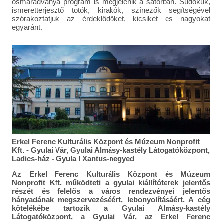
ősmaradványa program is megjelenik a sátorban. Sudokuk,
ismeretterjesztő totók, kirakók, színezők segítségével
szórakoztatjuk az érdeklődőket, kicsiket és nagyokat
egyaránt.
Erkel Ferenc Kulturális Központ és Múzeum Nonprofit
Kft. - Gyulai Vár, Gyulai Almásy-kastély Látogatóközpont,
Ladics-ház - Gyula I Xantus-negyed
Az Erkel Ferenc Kulturális Központ és Múzeum
Nonprofit Kft. működteti a gyulai kiállítóterek jelentős
részét és felelős a város rendezvényei jelentős
hányadának megszervezéséért, lebonyolításáért. A cég
kötelékébe tartozik a Gyulai Almásy-kastély
Látogatóközpont, a Gyulai Vár, az Erkel Ferenc