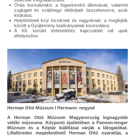
Óriás kockakirakó: a fogaskerekű állomásait, valamint
zuglugeti és svábhegyi életképek összekeverve, azok
kirakása;
Helytörténeti kvíz kicsiknek és nagyoknak: a megfejtők
között a Gyűjtemény kiadványainak kisorsolása;
A XII. kerület történetéhez kapcsolódó roll upok
elhelyezése.
Herman Ottó Múzeum I Hermann- negyed
A Herman Ottó Múzeum Magyarország legnagyobb
vidéki múzeuma. Központi épületében a Pannon-tenger
Múzeum és a Képtár kiállításai várják a látogatókat.
Lillafüreden megtekinthető Herman Ottó nyaralója, a