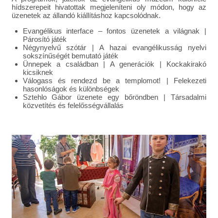
hídszerepeit hivatottak megjeleníteni oly módon, hogy az
üzenetek az állandó kiállításhoz kapcsolódnak.
Evangélikus interface – fontos üzenetek a világnak |
Párosító játék
Négynyelvű szótár | A hazai evangélikusság nyelvi
sokszínűségét bemutató játék
Ünnepek a családban | A generációk | Kockakirakó
kicsiknek
Válogass és rendezd be a templomot! | Felekezeti
hasonlóságok és különbségek
Sztehlo Gábor üzenete egy bőröndben | Társadalmi
közvetítés és felelősségvállalás