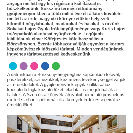
anyaga mellett egy kis régészeti kiállítással is
büszkélkedünk. Sokszínű természettudományi
gyűjteményünkben a több millió éve élt állatok kövületei
mellett az erdei vagy vízi környezetükbe helyezett
kitömött négylábúakat, madarakat és halakat is őrzünk.
Sokakat Lajos Gyula trófeagyűjteménye vagy Kuris Lajos
tojáspatkoló alkotásai nyűgöznek le. Legújabb
kiállításunk címe: Kőfejtés és kőfelhasználás a
Börzsönyben. Évente többször váltják egymást a kortárs
képzőművészek időszaki tárlatai. Minden vendégünknek
ingyenes tárlatvezetéssel kedveskedünk.
A sátrunkban a Börzsöny-hegységhez kapcsolódó totóval,
poszterekkel, színezőkkel, kézműves tevékenységgel várjuk
az érdeklődőket. A gyűjteményünk egyik kiállításához
kacsolódó foglalkoztató füzet feladatait is megoldhatják a
fiatalok. A Szob és a környék látnivalóit bemutató prospektus
mellett szóban is informáljuk a környék érdekességeiről az
érdeklődőket.