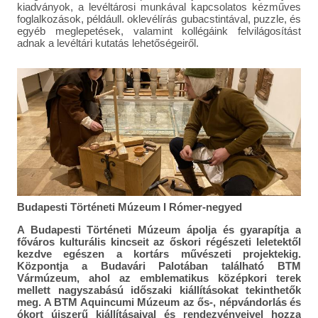
kiadványok, a levéltárosi munkával kapcsolatos kézműves
foglalkozások, példáull. oklevélírás gubacstintával, puzzle, és
egyéb meglepetések, valamint kollégáink felvilágosítást
adnak a levéltári kutatás lehetőségeiről.
Budapesti Történeti Múzeum I Rómer-negyed
A Budapesti Történeti Múzeum ápolja és gyarapítja a
főváros kulturális kincseit az őskori régészeti leletektől
kezdve egészen a kortárs művészeti projektekig.
Központja a Budavári Palotában található BTM
Vármúzeum, ahol az emblematikus középkori terek
mellett nagyszabású időszaki kiállításokat tekinthetők
meg. A BTM Aquincumi Múzeum az ős-, népvándorlás és
ókort újszerű kiállításaival és rendezvényeivel hozza