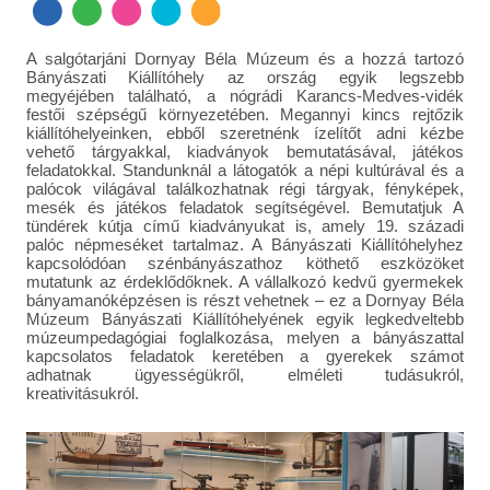
A salgótarjáni Dornyay Béla Múzeum és a hozzá tartozó
Bányászati Kiállítóhely az ország egyik legszebb
megyéjében található, a nógrádi Karancs-Medves-vidék
festői szépségű környezetében. Megannyi kincs rejtőzik
kiállítóhelyeinken, ebből szeretnénk ízelítőt adni kézbe
vehető tárgyakkal, kiadványok bemutatásával, játékos
feladatokkal. Standunknál a látogatók a népi kultúrával és a
palócok világával találkozhatnak régi tárgyak, fényképek,
mesék és játékos feladatok segítségével. Bemutatjuk A
tündérek kútja című kiadványukat is, amely 19. századi
palóc népmeséket tartalmaz. A Bányászati Kiállítóhelyhez
kapcsolódóan szénbányászathoz köthető eszközöket
mutatunk az érdeklődőknek. A vállalkozó kedvű gyermekek
bányamanóképzésen is részt vehetnek – ez a Dornyay Béla
Múzeum Bányászati Kiállítóhelyének egyik legkedveltebb
múzeumpedagógiai foglalkozása, melyen a bányászattal
kapcsolatos feladatok keretében a gyerekek számot
adhatnak ügyességükről, elméleti tudásukról,
kreativitásukról.