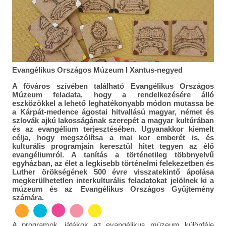
Evangélikus Országos Múzeum I Xantus-negyed
A főváros szívében található Evangélikus Országos
Múzeum feladata, hogy a rendelkezésére álló
eszközökkel a lehető leghatékonyabb módon mutassa be
a Kárpát-medence ágostai hitvallású magyar, német és
szlovák ajkú lakosságának szerepét a magyar kultúrában
és az evangélium terjesztésében. Ugyanakkor kiemelt
célja, hogy megszólítsa a mai kor emberét is, és
kulturális programjain keresztül hitet tegyen az élő
evangéliumról. A tanítás a történetileg többnyelvű
egyházban, az élet a legkisebb történelmi felekezetben és
Luther örökségének 500 évre visszatekintő ápolása
megkerülhetetlen interkulturális feladatokat jelölnek ki a
múzeum és az Evangélikus Országos Gyűjtemény
számára.
A programok, játékok az evangélikus múzeum különféle