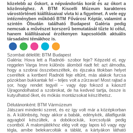
közelebb az őskort, a népvándorlás korát és az ókort a
közönséghez. A BTM Kiscelli Múzeum karakteres
várostörténeti kiállításaival vívta ki a figyelmet. A vele egy
intézményben működő BTM Fővárosi Képtár, valamint a
szintén Óbudán található Budapest Galéria pedig
nemcsak a művészet korszerű bemutatását tűzte ki célul,
hanem kiállításaival érzékenyen kapcsolódik aktuális
társadalmi témákhoz is.
Szombat délelőtt: BTM Budapest
Galéria: Hova lett a Radnóti- szobor feje? Képzeld el, egy
reggelen Varga Imre különös álomból riadt fel: azt álmodta,
hogy a szobrai összebeszéltek, és éjszaka titokban helyet
cseréltek a kertben! Radnóti feje eltűnt, más alakok furcsa
pózokban bukkantak fel – teljes volt a zűrzavar! Most rajtad a
sor, hogy rendet tegyél – vagy épp fokozd a káoszt!
Újragondolhatod a szobrokat, de ha kedved tartja, össze is
kutyulhatod őket, és mókás montázsokat készíthetsz.
Délutánonként: BTM Vármúzeum
Játszani mindenki szeret, és ez így volt már a középkorban
is. A különbség, hogy akkor a babák, edénykék, állatfigurák
agyagból készültek, a dobókockák, korcsolyák pedig
csontból. A malomjátékhoz elég volt egy lapos kő vagy egy
tégla, amibe belekarcolták a táblát, a kártyákon látható