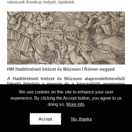
városunk ikonikus helyeit, épületeit.
HM Hadtörténeti Intézet és Múzeum I Rómer-negyed
A Hadtörténeti Intézet és Múzeum alaprendelteteséből
fakadó feladata a magyar és a kapcsolódó egyetemes
hadtörténelem tárgyi emlékeinek kutatása,
We use cookies on this site to enhance your user
feltérképezése, feltárása, rendszerezése
experience. By clicking the Accept button, you agree to us
Magyarországon és külföldön egyaránt, szoros
együttműködésben a helyi múzeumokkal, szervekkel.
doing so.
More info
Az intézmény tudományos kutatásokat folytat a
hadtörténelem, valamint a kapcsolódó történettudomány
Accept
No, thanks
segédtudományai területén. Közzéteszi gyűjtemények és
a kutatómunka eredményeit a nagyközönség, illetve a