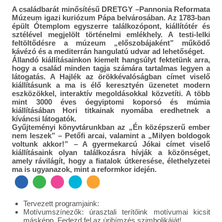
A családbarát minősítésű DRETGY –Pannonia Reformata
Múzeum igazi kuriózum Pápa belvárosában. Az 1783-ban
épült Ótemplom egyszerre találkozópont, kiállítótér és
sztélével megjelölt történelmi emlékhely. A testi-lelki
feltöltődésre a múzeum „előszobájaként” működő
kávézó és a mediterrán hangulatú udvar ad lehetőséget.
Állandó kiállításainkon kiemelt hangsúlyt fektetünk arra,
hogy a család minden tagja számára tartalmas legyen a
látogatás. A Hajlék az örökkévalóságban címet viselő
kiállításunk a ma is élő keresztyén üzenetet modern
eszközökkel, interaktív megoldásokkal közvetíti. A több
mint 3000 éves óegyiptomi koporsó és múmia
kiállításában Hori titkainak nyomába eredhetnek a
kíváncsi látogatók.
Gyűjteményi könyvtárunkban az „Én középszerű ember
nem leszek” – Petőfi arcai, valamint a „Milyen boldogok
voltunk akkor!” – A gyermekarcú Jókai címet viselő
kiállításaink olyan találkozásra hívják a közönséget,
amely rávilágít, hogy a fiatalok útkeresése, élethelyzetei
ma is ugyanazok, mint a reformkor idején.
Tervezett programjaink:
Motívumszínezők: úrasztali terítőink motívumai kicsit
másképp. Fedezd fel az úrihímzés szimbolikáját!