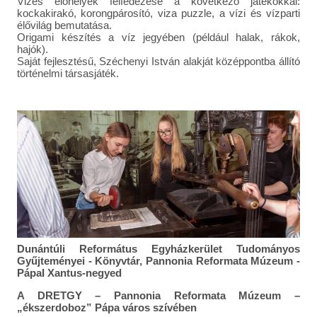
Vizes élőhelyek felfedezése a következő játékokkal:
kockakirakó, korongpárosító, viza puzzle, a vízi és vízparti
élővilág bemutatása.
Origami készítés a víz jegyében (például halak, rákok,
hajók).
Saját fejlesztésű, Széchenyi István alakját középpontba állító
történelmi társasjáték.
Dunántúli Református Egyházkerület Tudományos
Gyűjteményei - Könyvtár, Pannonia Reformata Múzeum -
PápaI Xantus-negyed
A DRETGY – Pannonia Reformata Múzeum –
„ékszerdoboz” Pápa város szívében