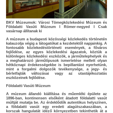
BKV Múzeumok: Városi Tömegközlekedési Múzeum és
Földalatti Vasúti Múzeum I Rómer-negyed I Csak
vasárnap állítanak ki
A múzeum a budapesti közösségi közlekedés történetén
kalauzolja végig a látogatókat a kezdetektől napjainkig. A
fontosabb közlekedéstörténeti események, a főváros
fejlődése, az egyes közlekedési ágazatok, köztük a
különleges közlekedési eszközök, a járműtelephelyek és
a meghatározó járműtípusok ismertetése mellett olyan
hétköznapi érdekességekbe is bepillantást nyerhetünk,
mint a forgalmi dolgozók tevékenysége, a jegy- és
bérletfajták változásai vagy az utastájékoztatás
eszközeinek fejlődése.
Földalatti Vasúti Múzeum
A múzeum állandó kiállítása és műemléki épülete az
1896-ban, kontinensen elsőként átadott földalatti vasút
múltját mutatja be. Az érdeklődők autentikus helyszínen,
a földalatti vasút egy eredeti alagútszakaszában, a
korszak hangulatát idéző környezetben tekinthetik át a