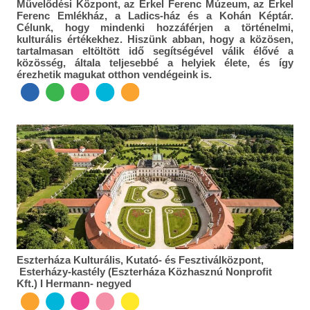
Művelődési Központ, az Erkel Ferenc Múzeum, az Erkel
Ferenc Emlékház, a Ladics-ház és a Kohán Képtár.
Célunk, hogy mindenki hozzáférjen a történelmi,
kulturális értékekhez. Hiszünk abban, hogy a közösen,
tartalmasan eltöltött idő segítségével válik élővé a
közösség, általa teljesebbé a helyiek élete, és így
érezhetik magukat otthon vendégeink is.
Eszterháza Kulturális, Kutató- és Fesztiválközpont,
Esterházy-kastély (Eszterháza Közhasznú Nonprofit
Kft.) I Hermann- negyed