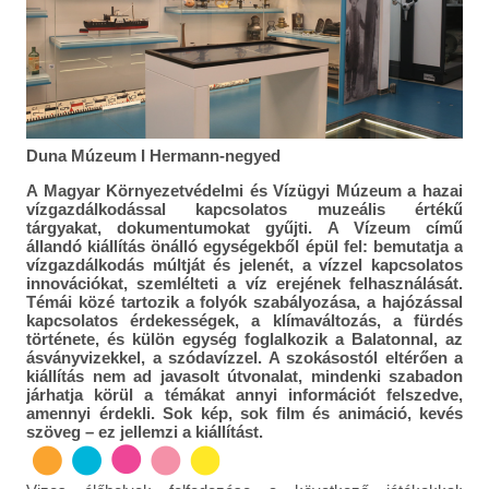
Duna Múzeum I Hermann-negyed
A Magyar Környezetvédelmi és Vízügyi Múzeum a hazai
vízgazdálkodással kapcsolatos muzeális értékű
tárgyakat, dokumentumokat gyűjti. A Vízeum című
állandó kiállítás önálló egységekből épül fel: bemutatja a
vízgazdálkodás múltját és jelenét, a vízzel kapcsolatos
innovációkat, szemlélteti a víz erejének felhasználását.
Témái közé tartozik a folyók szabályozása, a hajózással
kapcsolatos érdekességek, a klímaváltozás, a fürdés
története, és külön egység foglalkozik a Balatonnal, az
ásványvizekkel, a szódavízzel. A szokásostól eltérően a
kiállítás nem ad javasolt útvonalat, mindenki szabadon
járhatja körül a témákat annyi információt felszedve,
amennyi érdekli. Sok kép, sok film és animáció, kevés
szöveg – ez jellemzi a kiállítást.