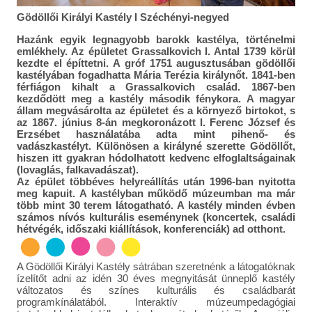
Gödöllői Királyi Kastély I Széchényi-negyed
Hazánk egyik legnagyobb barokk kastélya, történelmi
emlékhely. Az épületet Grassalkovich I. Antal 1739 körül
kezdte el építtetni. A gróf 1751 augusztusában gödöllői
kastélyában fogadhatta Mária Terézia királynőt. 1841-ben
férfiágon kihalt a Grassalkovich család. 1867-ben
kezdődött meg a kastély második fénykora. A magyar
állam megvásárolta az épületet és a környező birtokot, s
az 1867. június 8-án megkoronázott I. Ferenc József és
Erzsébet használatába adta mint pihenő- és
vadászkastélyt. Különösen a királyné szerette Gödöllőt,
hiszen itt gyakran hódolhatott kedvenc elfoglaltságainak
(lovaglás, falkavadászat).
Az épület többéves helyreállítás után 1996-ban nyitotta
meg kapuit. A kastélyban működő múzeumban ma már
több mint 30 terem látogatható. A kastély minden évben
számos nívós kulturális eseménynek (koncertek, családi
hétvégék, időszaki kiállítások, konferenciák) ad otthont.
A Gödöllői Királyi Kastély sátrában szeretnénk a látogatóknak
ízelítőt adni az idén 30 éves megnyitását ünneplő kastély
változatos és színes kulturális és családbarát
programkínálatából. Interaktív múzeumpedagógiai