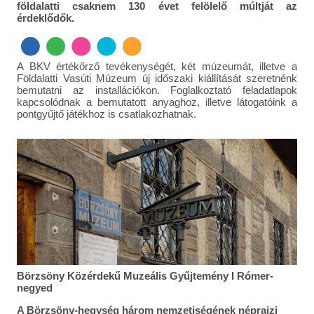
földalatti csaknem 130 évet felölelő múltját az
érdeklődők.
A BKV értékőrző tevékenységét, két múzeumát, illetve a
Földalatti Vasúti Múzeum új időszaki kiállítását szeretnénk
bemutatni az installációkon. Foglalkoztató feladatlapok
kapcsolódnak a bemutatott anyaghoz, illetve látogatóink a
pontgyűjtő játékhoz is csatlakozhatnak.
Börzsöny Közérdekű Muzeális Gyűjtemény I Rómer-
negyed
A Börzsöny-hegység három nemzetiségének néprajzi