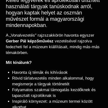
Keleti fegyverek és aprólékosan díszített
használati tárgyak tanúskodnak arról,
hogyan kaptak helyet az oszmán
művészet formái a magyarországi
mindennapokban.
A „Vonalvezetés" rajzszakkörön havonta egyszer
Gerber Pál képzőművész
vezetésével rajzolva
fedezheti fel a múzeum kiállításait, mindig más-más
témakörben.
Mit kínálunk?
Havonta új témák és kihívások
Rövid tárlatvezetés minden alkalommal, hogy
megismerje a tárgyak történetét
Folyamatos szakmai támogatás kezdőknek és
tapasztalt rajzolóknak is
Inspiráló környezet: a múzeum termei között
alkothat