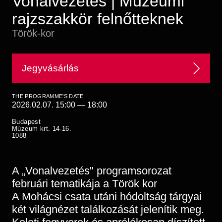
Vonalvezetés | Múzeumi
Historical Photo Department
rajzszakkör felnőtteknek
Coins Collection
Central Archive
Török-kor
Jegyvásárlás
THE PROGRAMME'S DATE
2026.02.07. 15:00
—
18:00
Budapest
Múzeum krt. 14-16.
1088
A „Vonalvezetés" programsorozat
februári tematikája a Török kor
A Mohácsi csata utáni hódoltság tárgyai
két világnézet találkozását jelenítik meg.