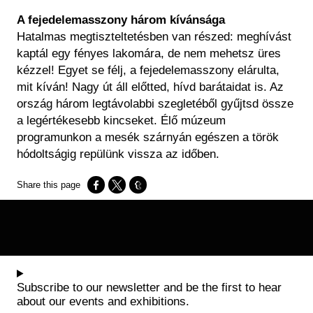
A fejedelemasszony három kívánsága
Hatalmas megtiszteltetésben van részed: meghívást
kaptál egy fényes lakomára, de nem mehetsz üres
kézzel! Egyet se félj, a fejedelemasszony elárulta,
mit kíván! Nagy út áll előtted, hívd barátaidat is. Az
ország három legtávolabbi szegletéből gyűjtsd össze
a legértékesebb kincseket. Élő múzeum
programunkon a mesék szárnyán egészen a török
hódoltságig repülünk vissza az időben.
Opens in a new window
Opens in a new window
Opens in a new window
Subscribe to our newsletter and be the first to hear
about our events and exhibitions.