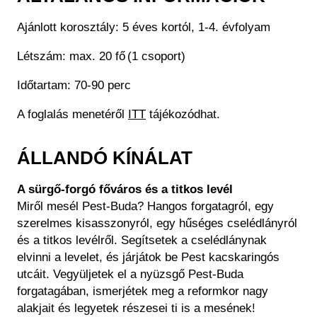
Historical Photo Department
Coins Collection
Ajánlott korosztály: 5 éves kortól, 1-4. évfolyam
Central Archive
Létszám: max. 20 fő (1 csoport)
Időtartam: 70-90 perc
A foglalás menetéről
ITT
tájékozódhat.
ÁLLANDÓ KÍNÁLAT
A sürgő-forgó főváros és a titkos levél
Miről mesél Pest-Buda? Hangos forgatagról, egy
szerelmes kisasszonyról, egy hűséges cselédlányról
és a titkos levélről. Segítsetek a cselédlánynak
elvinni a levelet, és járjátok be Pest kacskaringós
utcáit. Vegyüljetek el a nyüzsgő Pest-Buda
forgatagában, ismerjétek meg a reformkor nagy
alakjait és legyetek részesei ti is a mesének!