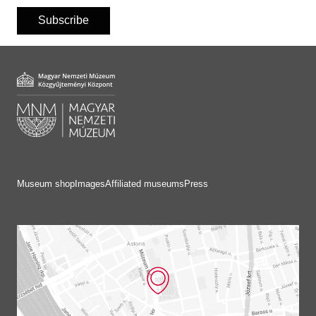
Subscribe
Museum shop
Images
Affiliated museums
Press