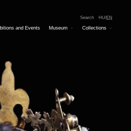
Search
HU
EN
bitions and Events
Museum
Collections
Display submenu
Display submenu
tion
iscovery
epartment of Modern History
amilies
oins Collection