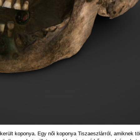
őkerült koponya. Egy női koponya Tiszaeszlárról, amiknek t