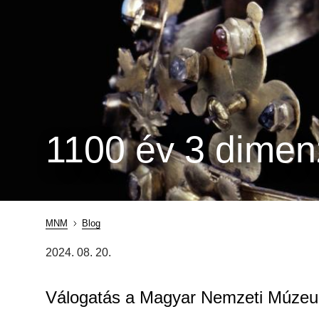
1100 év 3 dimen
MNM
Blog
Breadcrumb
2024. 08. 20.
Válogatás a Magyar Nemzeti Múzeum 