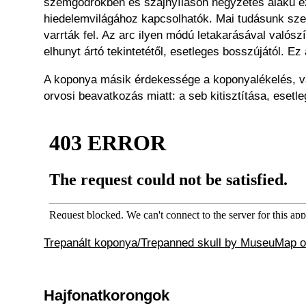
szemgödrökben és szájnyíláson négyzetes alakú ez
hiedelemvilágához kapcsolhatók. Mai tudásunk szer
varrták fel. Az arc ilyen módú letakarásával valósz
elhunyt ártó tekintetétől, esetleges bosszújától. Ez 
A koponya másik érdekessége a koponyalékelés, vag
orvosi beavatkozás miatt: a seb kitisztítása, ese
Trepanált koponya/Trepanned skull by MuseuMap o
Hajfonatkorongok