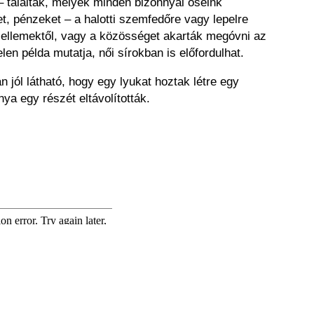
 találtak, melyek minden bizonnyal őseink
, pénzeket – a halotti szemfedőre vagy lepelre
 szellemektől, vagy a közösséget akarták megóvni az
elen példa mutatja, női sírokban is előfordulhat.
jól látható, hogy egy lyukat hoztak létre egy
a egy részét eltávolították.