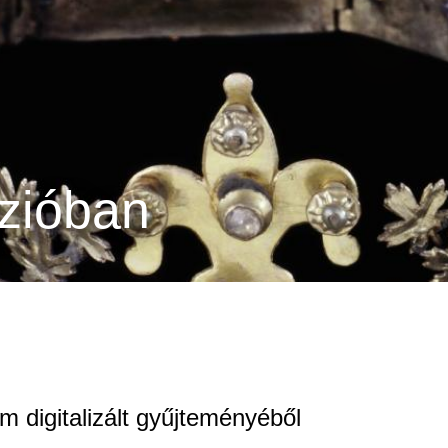
zióban
digitalizált gyűjteményéből