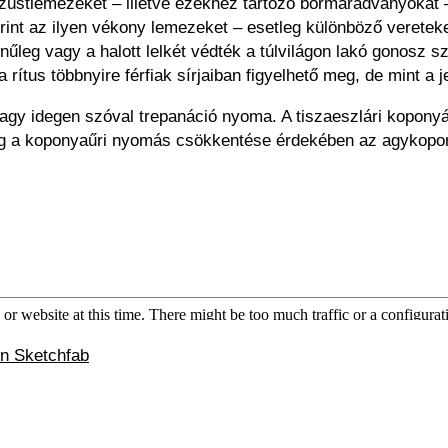
üstlemezeket – illetve ezekhez tartozó bőrmaradványokat –
int az ilyen vékony lemezeket – esetleg különböző vereteket
ínűleg vagy a halott lelkét védték a túlvilágon lakó gonosz
a rítus többnyire férfiak sírjaiban figyelhető meg, de mint a j
y idegen szóval trepanáció nyoma. A tiszaeszlári koponyán 
tleg a koponyaűri nyomás csökkentése érdekében az agykopony
n Sketchfab