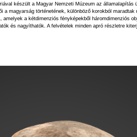
ériával készült a Magyar Nemzeti Múzeum az államalapítás 
i a magyarság történetének, különböző korokból maradtak rá
tek, amelyek a kétdimenziós fényképekből háromdimenziós obj
ók és nagyíthatók. A felvételek minden apró részletre kite