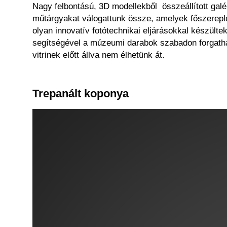
Nagy felbontású, 3D modellekből összeállított gal
műtárgyakat válogattunk össze, amelyek főszereplő
olyan innovatív fotótechnikai eljárásokkal készül
segítségével a múzeumi darabok szabadon forgathat
vitrinek előtt állva nem élhetünk át.
Trepanált koponya
Image