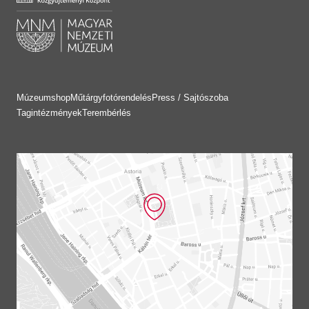
Múzeumshop
Műtárgyfotórendelés
Press / Sajtószoba
Tagintézmények
Terembérlés