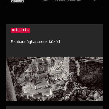
kiállítás
Régészet
Képcsarnok
Tagintézmények
Történeti Fényképtár
Felnőttképzés
Éremtár
Közérdekű adatok
Adattár
KIÁLLÍTÁS
Központi Könyvtár
Szabadságharcosok között