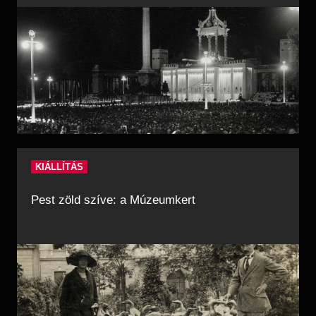
KIÁLLÍTÁS
Pest zöld szíve: a Múzeumkert